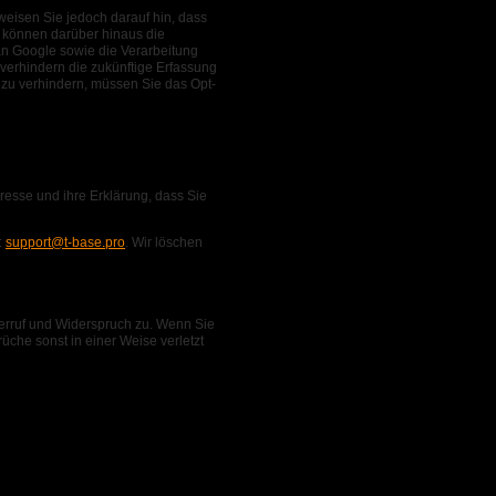
weisen Sie jedoch darauf hin, dass
e können darüber hinaus die
an Google sowie die Verarbeitung
 verhindern die zukünftige Erfassung
 zu verhindern, müssen Sie das Opt-
resse und ihre Erklärung, dass Sie
:
support@t-base.pro
. Wir löschen
derruf und Widerspruch zu. Wenn Sie
üche sonst in einer Weise verletzt