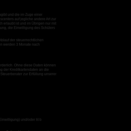
ngibt und die im Zuge einer
centers auf jegliche andere Art zur
 erlaubt ist und im Übrigen nur mit
tung, die Einwilligung des Schülers
blauf der steuerrechtlichen
aten werden 3 Monate nach
forderlich. Ohne diese Daten können
ng der Kreditkartendaten an die
teuerberater zur Erfüllung unserer
inwilligung) und/oder lit b