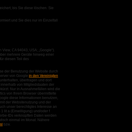
chert, bis Sie diese löschen. Sie
miert und Sie dies nur im Einzelfall
n View, CA 94043, USA; „Google“).
n über mehrere Geräte hinweg einer
ür diesen Teil des
yse der Benutzung der Website durch
Server von Google
in den Vereinigten
unterhalten, übertragen und dort
 innerhalb von Mitgliedstaaten der
ürzt. Nur in Ausnahmefällen wird die
ics von Ihrem Browser übermittelte
oogle diese Informationen benutzen,
mit der Websitenutzung und der
uch unser berechtigtes Interesse an
 lit a (Einwilligung) und/oder f
Werbe-IDs verknüpften Daten werden
atisch einmal im Monat. Nähere
ml
bzw.