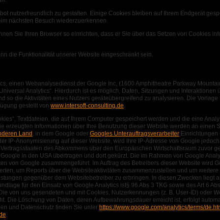
ot nutzerfreundlich zu gestalten. Einige Cookies bleiben auf Ihrem Endgerät gespei
beim nächsten Besuch wiederzuerkennen.
en Sie Ihren Browser so einrichten, dass er Sie über das Setzen von Cookies infor
nn die Funktionalität unserer Website eingeschränkt sein.
ics, einen Webanalysedienst der Google Inc, (1600 Amphitheatre Parkway Mountai
Universal Analytics“. Hierdurch ist es möglich, Daten, Sitzungen und Interaktione
o die Aktivitäten eines Nutzers geräteübergreifend zu analysieren. Die Vorlage f
ügung gestellt von
www.intersoft-consulting.de
.
kies“, Textdateien, die auf Ihrem Computer gespeichert werden und die eine Anal
ie erzeugten Informationen über Ihre Benutzung dieser Website werden an einen 
anderen Land
, in dem Google oder
Googles Unterauftragsverarbeiter
Einrichtungen 
 der IP-Anonymisierung auf dieser Website, wird Ihre IP-Adresse von Google jedoch
Vertragsstaaten des Abkommens über den Europäischen Wirtschaftsraum zuvor gek
 Google in den USA übertragen und dort gekürzt. Die im Rahmen von Google Analyt
ten von Google zusammengeführt. Im Auftrag des Betreibers dieser Website wird G
rten, um Reports über die Websiteaktivitäten zusammenzustellen und um weitere 
istungen gegenüber dem Websitebetreiber zu erbringen. In diesen Zwecken liegt a
dlage für den Einsatz von Google Analytics ist§ 96 Abs 3 TKG sowie des Art 6 Abs 1
 Die von uns gesendeten und mit Cookies, Nutzerkennungen (z. B. User-ID) oder 
t. Die Löschung von Daten, deren Aufbewahrungsdauer erreicht ist, erfolgt autom
en und Datenschutz finden Sie unter
https://www.google.com/analytics/terms/de.ht
=de
.