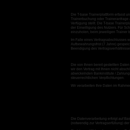
Erhebung von Daten
Die T-base Trainerplattform erfasst u
Trainerbuchung oder Traineranfrage a
Verfügung stellt. Die T-base Trainer
der Einwilligung des Nutzers. Für Sch
einzuholen, beim jeweiligen Trainer b
Im Falle eines Vertragsabschlusses 
Aufbewahrungsfrist (7 Jahre) gespeic
Beendigung des Vertragsverhältnisse
Zweck der Datenverwendung
Die von Ihnen bereit gestellten Date
wir den Vertrag mit Ihnen nicht absch
abwickelnden Bankinstitute / Zahlun
steuerrechtlichen Verpflichtungen.
Wir verarbeiten Ihre Daten im Rahme
Zur Verwaltung der Schüler und
Zur Offerierung von Trainingsei
Zur Buchung von Trainingseinh
Zur Erstellung von Rechnungen
Zur Erstellung einer Buchungshi
Die Datenverarbeitung erfolgt auf Bas
(notwendig zur Vertragserfüllung) d