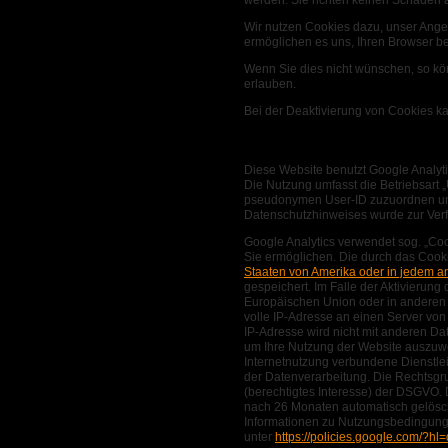
Wir nutzen Cookies dazu, unser Angeb
ermöglichen es uns, Ihren Browser 
Wenn Sie dies nicht wünschen, so könn
erlauben.
Bei der Deaktivierung von Cookies ka
Web-Analyse
Diese Website benutzt Google Analyt
Die Nutzung umfasst die Betriebsart „
pseudonymen User-ID zuzuordnen und s
Datenschutzhinweises wurde zur Verf
Google Analytics verwendet sog. „Coo
Sie ermöglichen. Die durch das Cook
Staaten von Amerika oder in jedem 
gespeichert. Im Falle der Aktivierung
Europäischen Union oder in anderen 
volle IP-Adresse an einen Server von
IP-Adresse wird nicht mit anderen Da
um Ihre Nutzung der Website auszuwe
Internetnutzung verbundene Dienstle
der Datenverarbeitung. Die Rechtsgrun
(berechtigtes Interesse) der DSGVO.
nach 26 Monaten automatisch gelösch
Informationen zu Nutzungsbedingung
unter
https://policies.google.com/?hl