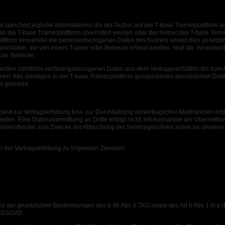
nd speichert jegliche Informationen die der Nutzer auf der T-base Trainerplattform a
n die T-base Trainerplattform übermittelt werden oder der Nutzer des T-base Tennis
plattform verwendet die personenbezogenen Daten des Nutzers soweit dies gesetzlich
ülerdaten, die von einem Trainer oder Betreuer erfasst werden, liegt die Verantwor
zw. Betreuer.
werden sämtliche rechnungsbezogenen Daten aus dem Vertragsverhältnis bis zum A
hert. Alle sonstigen in der T-base Trainerplattform gesoeicherten persönlichen D
s gelöscht.
n sind zur Vertragserfüllung bzw. zur Durchführung vorvertraglicher Maßnahmen er
ließen. Eine Datenübermittlung an Dritte erfolgt nicht, mit Ausnahme der Übermittlu
gsdienstleister zum Zwecke der Abbuchung der Servicegebühren sowie an unseren S
n der Vertragserfüllung zu folgenden Zwecken:
 Planung von Trainingseinheiten.
nheiten.
eiten.
.
storie.
is der gesetzlichen Bestimmungen des § 96 Abs 3 TKG sowie des Art 6 Abs 1 lit a (E
er DSGVO.