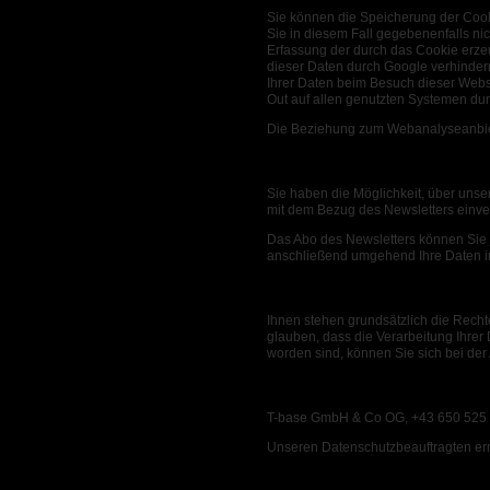
Sie können die Speicherung der Cooki
Sie in diesem Fall gegebenenfalls ni
Erfassung der durch das Cookie erzeu
dieser Daten durch Google verhinder
Ihrer Daten beim Besuch dieser Webs
Out auf allen genutzten Systemen dur
Die Beziehung zum Webanalyseanbiete
Newsletter
Sie haben die Möglichkeit, über unse
mit dem Bezug des Newsletters einve
Das Abo des Newsletters können Sie j
anschließend umgehend Ihre Daten 
Ihre Rechte
Ihnen stehen grundsätzlich die Recht
glauben, dass die Verarbeitung Ihrer
worden sind, können Sie sich bei der
Sie erreichen uns unter folg
T-base GmbH & Co OG, +43 650 525 
Unseren Datenschutzbeauftragten err