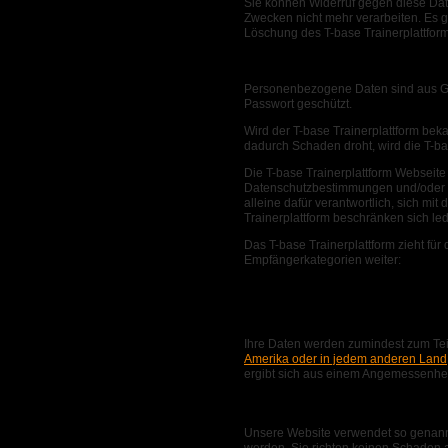
Sie können Widerruf gegen diese Date
Zwecken nicht mehr verarbeiten. Es gi
Löschung des T-base Trainerplattform
Datensicherheit
Personenbezogene Daten sind aus Grü
Passwort geschützt.
Wird der T-base Trainerplattform be
dadurch Schaden droht, wird die T-ba
Die T-base Trainerplattform Webseite 
Datenschutzbestimmungen und/oder Ve
alleine dafür verantwortlich, sich 
Trainerplattform beschränken sich led
Das T-base Trainerplattform zieht fü
Empfängerkategorien weiter:
Kommunikations-Tool Google Wo
Kundenkommunikation: E-Mail, Kal
Webhosting von A2 Hosting, L
Ihre Daten werden zumindest zum Tei
Amerika oder in jedem anderen Land
ergibt sich aus einem Angemessenhe
Cookies
Unsere Website verwendet so genannte
werden. Sie richten keinen Schaden 