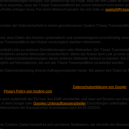
nverarbeitungen einlegen. Ein Widerruf hat zur Folge, dass wir Ihre Daten ab di
lt zu beachten, dass die T-base Trainerplattform bei einem Widerruf nicht weiter 
-Profils erfolgen muss. Für einen Widerruf wenden Sie sich bitte an
support@t-bas
nden der Datensicherheit in einem geschlossenen System (T-base Trainerplattfo
kannt, dass Daten des Nutzers systematisch und schwerwiegend unrechtmäßig ve
se Trainerplattform den Nutzer unverzüglich darüber informieren.
enthält Links zu anderen Dienstleistungen oder Webseiten. Die T-base Trainerplattfo
rfahren anderer Webseiten verantwortlich. Wenn der Nutzer dem Link zu einer and
mit den Datenschutzbestimmungen dieser anderen Webseite vertraut zu machen. Di
iglich auf Informationen, die von der T-base Trainerplattform verarbeitet werden.
r die Datenverarbeitung diverse Auftragsverarbeiter heran. Wir geben Ihre Daten a
rkspace der Google Inc, (1600 Amphitheatre Parkway Mountain View, CA 94043, U
ender, Cloud-Speicher, Instant Messaging, …:
Datenschutzerklärung von Google
LC:
Privacy Policy von hosting.com
l auch außerhalb der EU bzw. des EWR verarbeitet, und zwar auf Servern von Go
, in dem Google oder
Googles Unterauftragsverarbeiter
Einrichtungen unterhalten
itsbeschluss der Europäischen Kommission nach Art 45 DSGVO.
 Cookies. Dabei handelt es sich um kleine Textdateien, die mit Hilfe des Browse
an.