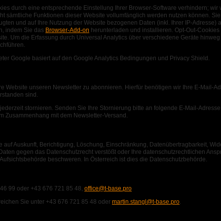
es durch eine entsprechende Einstellung Ihrer Browser-Software verhindern; wir 
cht sämtliche Funktionen dieser Website vollumfänglich werden nutzen können. Si
gten und auf Ihre Nutzung der Website bezogenen Daten (inkl. Ihrer IP-Adresse) 
n, indem Sie das
Browser-Add-on
herunterladen und installieren. Opt-Out-Cookies
ite. Um die Erfassung durch Universal Analytics über verschiedene Geräte hinweg
chführen.
r Google basiert auf den Google Analytics Bedingungen und Privacy Shield.
re Website unseren Newsletter zu abonnieren. Hierfür benötigen wir Ihre E-Mail-Ad
rstanden sind.
ederzeit stornieren. Senden Sie Ihre Stornierung bitte an folgende E-Mail-Adresse
im Zusammenhang mit dem Newsletter-Versand.
e auf Auskunft, Berichtigung, Löschung, Einschränkung, Datenübertragbarkeit, Wi
 Daten gegen das Datenschutzrecht verstößt oder Ihre datenschutzrechtlichen Anspr
 Aufsichtsbehörde beschweren. In Österreich ist dies die Datenschutzbehörde.
enden Kontaktdaten:
46 99 oder +43 676 721 85 48,
office@t-base.pro
eichen Sie unter +43 676 721 85 48 oder
martin.stangl@t-base.pro
.