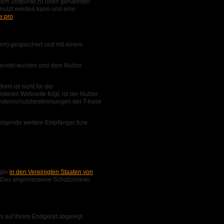
esem Zeitpunkt zu oben genannten
genutzt werden kann und eine
e.pro
.
rm) gespeichert und mit einem
rwendet wurden und dem Nutzer
rm ist nicht für die
eren Webseite folgt, ist der Nutzer
e Datenschutzbestimmungen der T-base
n folgende weitere Empfänger bzw.
SA; „Google“) für die
ogle
in den Vereinigten Staaten von
. Das angemessene Schutzniveau
rs auf Ihrem Endgerät abgelegt